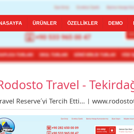
NASAYFA
ÜRÜNLER
ÖZELLİKLER
DEMO
Rodosto Travel - Tekirda
avel Reserve´yi Tercih Etti... | www.rodost