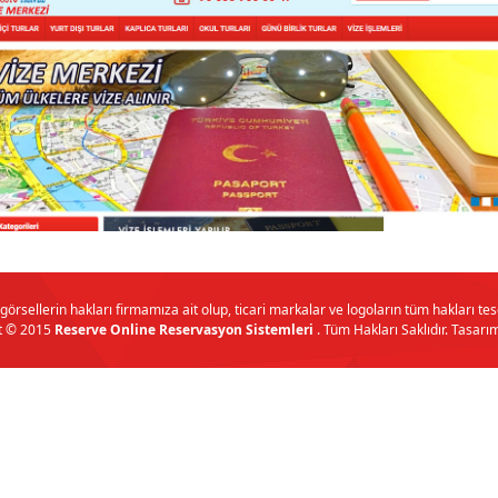
örsellerin hakları firmamıza ait olup, ticari markalar ve logoların tüm hakları tesci
t © 2015
Reserve Online Reservasyon Sistemleri
. Tüm Hakları Saklıdır. Tasar