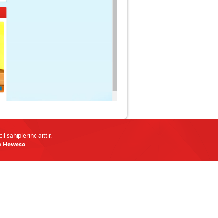
l sahiplerine aittir.
ım
Heweso